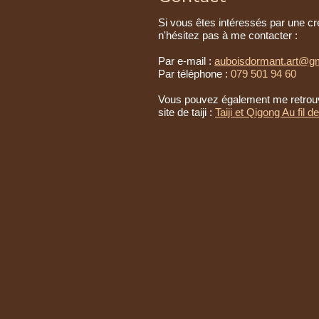
Si vous êtes intéressés par une cr
n'hésitez pas à me contacter :
Par e-mail :
auboisdormant.art@g
Par téléphone :
079 501 94 60
Vous pouvez également me retrouv
site de taiji :
Taiji et Qigong Au fil de