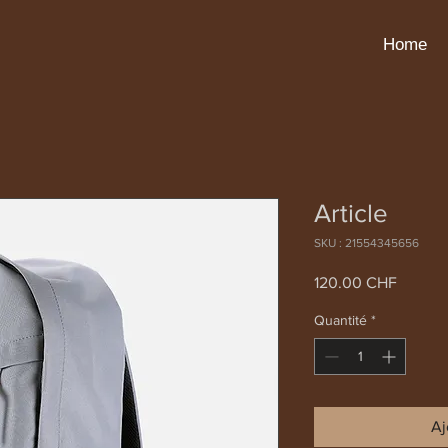
Home
Article
SKU : 21554345656
Prix
120.00 CHF
Quantité
*
Aj