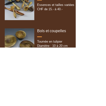
Essences et tailles variées
CHF de 15.- à 40.-
Bols et coupelles
Tournée en tulipier
Diamètre : 10 à 20 cm
Bois vert et pyrogravure
CHF 45.-, 25.- et 40.-
Bol rustique
Tournés en tulipier
Bois vert/ kinsugi
Diamètre : 15 cm
CHF 45.-